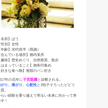
【名前】ぱう
【性別】女性
【年齢】30代前半（既婚）
【住んでいる場所】都内某所
【趣味】歴史めぐり、自然散策、散歩
【はまっていること】御朱印集め
【好きな食べ物】無類のパン好き
017年の厄年に
子宮筋腫
と診断される。
怖がり、痛がり、心配性
と3拍子そろったビビリ
体質。
つらい経験を乗り越えて明るい未来に向かって奔
走中！