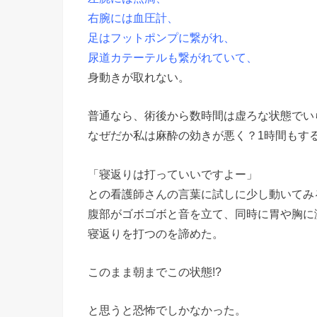
右腕には血圧計、
足はフットポンプに繋がれ、
尿道カテーテルも繋がれていて、
身動きが取れない。
普通なら、術後から数時間は虚ろな状態でい
なぜだか私は麻酔の効きが悪く？1時間もす
「寝返りは打っていいですよー」
との看護師さんの言葉に試しに少し動いてみ
腹部がゴボゴボと音を立て、同時に胃や胸に
寝返りを打つのを諦めた。
このまま朝までこの状態!?
と思うと恐怖でしかなかった。