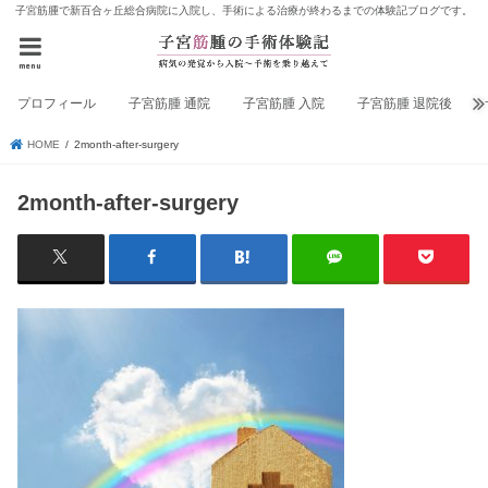
子宮筋腫で新百合ヶ丘総合病院に入院し、手術による治療が終わるまでの体験記ブログです。
menu
プロフィール
子宮筋腫 通院
子宮筋腫 入院
子宮筋腫 退院後
HOME
2month-after-surgery
2month-after-surgery