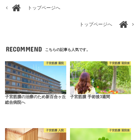
トップページへ
トップページへ
RECOMMEND
こちらの記事も人気です。
子宮筋腫 通院
子宮筋腫 退院後
子宮筋腫の治療のため新百合ヶ丘
子宮筋腫 手術後3週間
総合病院へ
子宮筋腫 入院
子宮筋腫 退院後