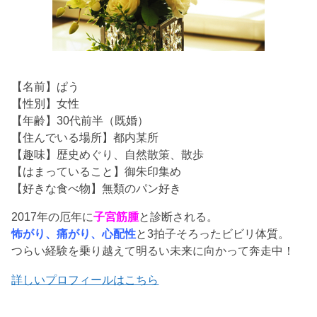
【名前】ぱう
【性別】女性
【年齢】30代前半（既婚）
【住んでいる場所】都内某所
【趣味】歴史めぐり、自然散策、散歩
【はまっていること】御朱印集め
【好きな食べ物】無類のパン好き
2017年の厄年に
子宮筋腫
と診断される。
怖がり、痛がり、心配性
と3拍子そろったビビリ体質。
つらい経験を乗り越えて明るい未来に向かって奔走中！
詳しいプロフィールはこちら